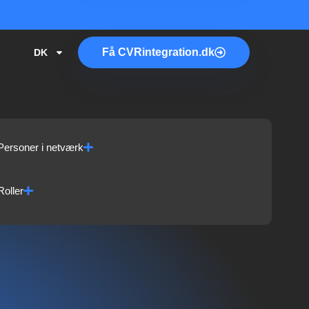
Få
CVR
integration.dk
DK
Personer i netværk
Roller