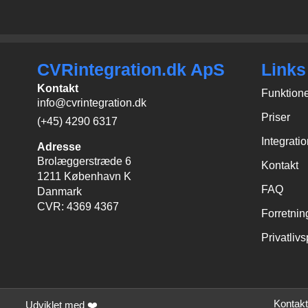
CVRintegration.dk ApS
Links
Kontakt
Funktion
info@cvrintegration.dk
Priser
(+45) 4290 6317
Integrati
Adresse
Brolæggerstræde 6
Kontakt
1211 København K
FAQ
Danmark
CVR: 4369 4367
Forretnin
Privatlivs
Kontakt
Udviklet med ❤️