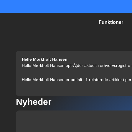
Gå
til
indholdet
Funktioner
Helle Mørkholt Hansen
Helle Mørkholt Hansen optrÃ¦der aktuelt i erhvervsregistr
Helle Mørkholt Hansen er omtalt i 1 relaterede artikler i p
Nyheder