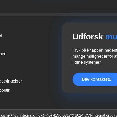
Udforsk
mu
er
Tryk på knappen nedenfo
oner
mange muligheder for at
i dine systemer.
Bliv kontaktet
gbetingelser
politik
 os
hej@cvrintegration.dk
(+45) 4290 6317
© 2024 CVRintegration.dk