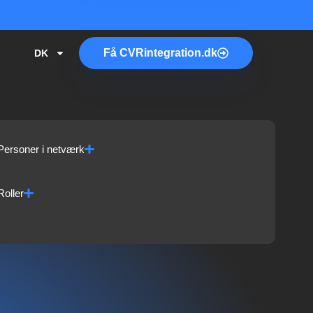
Få
CVR
integration.dk
DK
Personer i netværk
Roller