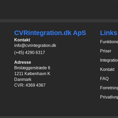
CVRintegration.dk ApS
Links
Kontakt
Funktion
info@cvrintegration.dk
Priser
(+45) 4290 6317
Integrati
Adresse
Brolæggerstræde 6
Kontakt
1211 København K
FAQ
Danmark
CVR: 4369 4367
Forretnin
Privatlivs