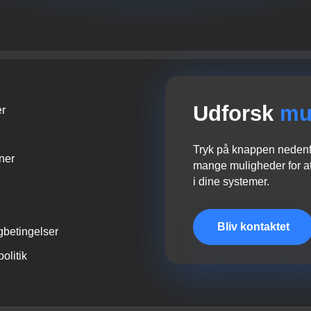
Udforsk
mu
er
Tryk på knappen nedenfo
oner
mange muligheder for at
i dine systemer.
Bliv kontaktet
gbetingelser
politik