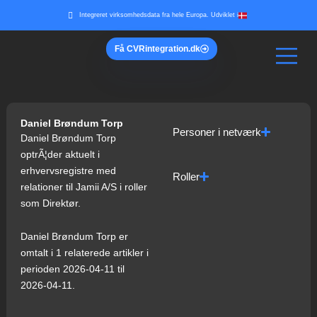
Gå
Integreret virksomhedsdata fra hele Europa. Udviklet i
til
indholdet
Få
CVR
integration.dk
Daniel Brøndum Torp
Personer i netværk
Daniel Brøndum Torp
optrÃ¦der aktuelt i
erhvervsregistre med
Roller
relationer til Jamii A/S i roller
som Direktør.
Daniel Brøndum Torp er
omtalt i 1 relaterede artikler i
perioden 2026-04-11 til
2026-04-11.