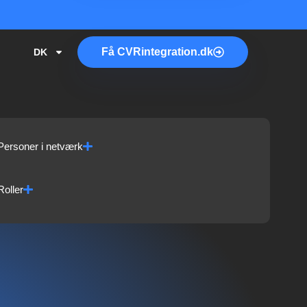
Få
CVR
integration.dk
DK
Personer i netværk
Roller