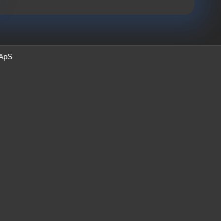
 ApS
dig
egration.dk, så udfyld
ter.
ministrator.