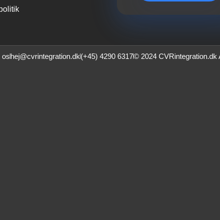
politik
 os
hej@cvrintegration.dk
(+45) 4290 6317
© 2024 CVRintegration.dk
nd den rette
løsning
for 
, eller hvis du ønsker at høre mere om mulighederne med CVRint
mularen nedenunder og tal med en af vores dygtige CVR-eksper
g Form. Submitting it could result in errors. Please contact the site ad
email
efternavn
systembehov