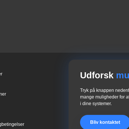
Udforsk
mu
er
Tryk på knappen nedenfo
oner
mange muligheder for at
i dine systemer.
Bliv kontaktet
gbetingelser