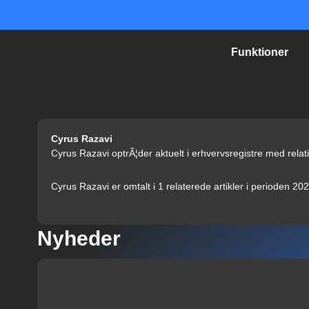
Gå
til
indholdet
Funktioner
Cyrus Razavi
Cyrus Razavi optrÃ¦der aktuelt i erhvervsregistre med relat
Cyrus Razavi er omtalt i 1 relaterede artikler i perioden 20
Nyheder