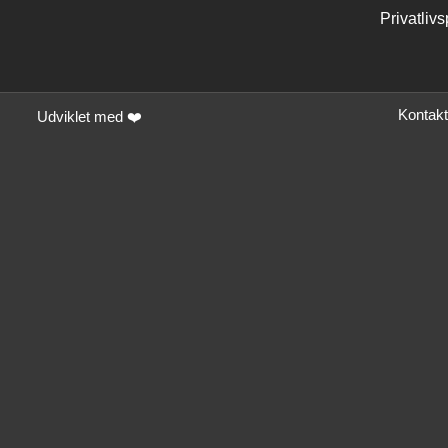
Privatlivs
Kontakt
Udviklet med ❤️
Fi
Hvis du har spørgsmål
for
A problem was detected in the followin
vat
fornavn
telefon