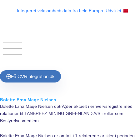
Gå
til
Integreret virksomhedsdata fra hele Europa. Udviklet i
indholdet
Få
CVR
integration.dk
Bolette Erna Maqe Nielsen
Bolette Erna Maqe Nielsen optrÃ¦der aktuelt i erhvervsregistre med
relationer til TANBREEZ MINING GREENLAND A/S i roller som
Bestyrelsesmedlem.
Bolette Erna Maqe Nielsen er omtalt i 1 relaterede artikler i perioden