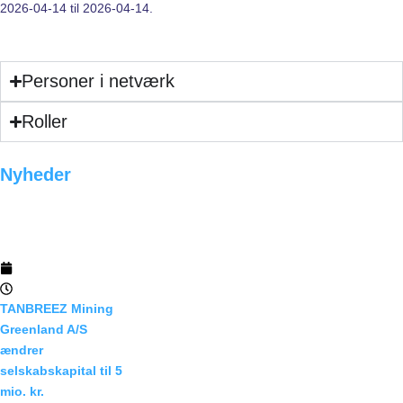
2026-04-14 til 2026-04-14.
Personer i netværk
Roller
Nyheder
Funktioner
Priser
Integrationer
14/04/2026
02:30
Kontakt
TANBREEZ Mining
Greenland A/S
DK
ændrer
selskabskapital til 5
mio. kr.