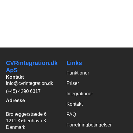
Pr. 13. april 2026 er
selskabskapitalen
fastsat til 5 mio....
CVRintegration.dk
Links
ApS
Funktioner
Kontakt
info@cvrintegration.dk
Priser
(+45) 4290 6317
Integrationer
Adresse
Kontakt
Brolæggerstræde 6
FAQ
1211 København K
Forretningbetingelser
Danmark