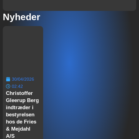
Nyheder
30/04/2026
02:42
Christoffer
Gleerup Berg
indtræder i
bestyrelsen
hos de Fries
& Mejdahl
A/S