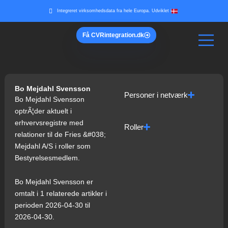
Gå
Integreret virksomhedsdata fra hele Europa. Udviklet i
til
indholdet
Få
CVR
integration.dk
Bo Mejdahl Svensson
Personer i netværk
Bo Mejdahl Svensson
optrÃ¦der aktuelt i
erhvervsregistre med
Roller
relationer til de Fries &#038;
Mejdahl A/S i roller som
Bestyrelsesmedlem.
Bo Mejdahl Svensson er
omtalt i 1 relaterede artikler i
perioden 2026-04-30 til
2026-04-30.