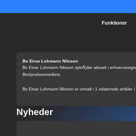
Gå
til
indholdet
Funktioner
Bo Einar Lohmann Nilsson
Bo Einar Lohmann Nilsson optrÃ¦der aktuelt i erhvervsregis
Bestyrelsesmedlem.
Bo Einar Lohmann Nilsson er omtalt i 1 relaterede artikler 
Nyheder