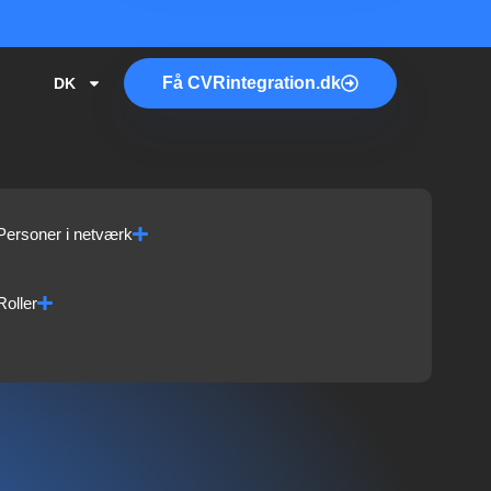
Få
CVR
integration.dk
DK
Personer i netværk
Roller