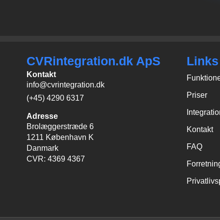
CVRintegration.dk ApS
Links
Kontakt
Funktion
info@cvrintegration.dk
Priser
(+45) 4290 6317
Integrati
Adresse
Brolæggerstræde 6
Kontakt
1211 København K
FAQ
Danmark
CVR: 4369 4367
Forretnin
Privatlivs