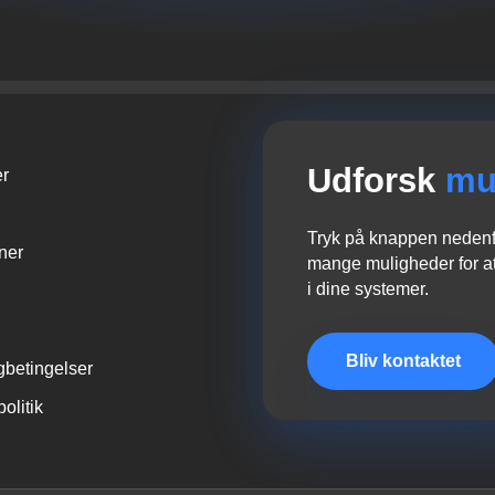
Udforsk
mu
er
Tryk på knappen nedenfo
oner
mange muligheder for at
i dine systemer.
Bliv kontaktet
gbetingelser
politik