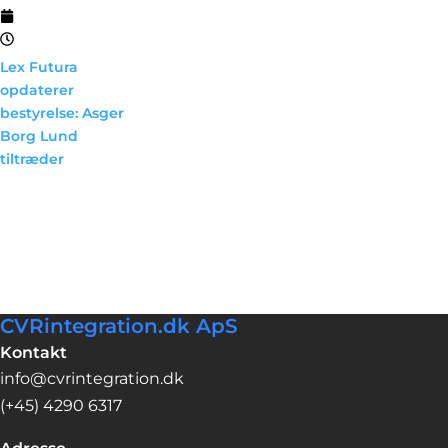
30/04/2026
02:36
Lex Futura
opdaterer
bestyrelse: Asger
Borg Lund
tiltræder
Asger Borg Lund
indtræder i
bestyrelsen 29.
april 2026, mens...
CVRintegration.dk ApS
Kontakt
info@cvrintegration.dk
(+45) 4290 6317