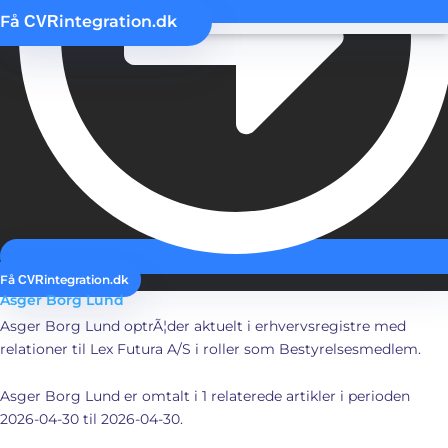
Få
integration.dk
CVR
Få
integration.dk
CVR
Asger Borg Lund
Asger Borg Lund optrÃ¦der aktuelt i erhvervsregistre med
relationer til Lex Futura A/S i roller som Bestyrelsesmedlem.
Asger Borg Lund er omtalt i 1 relaterede artikler i perioden
2026-04-30 til 2026-04-30.