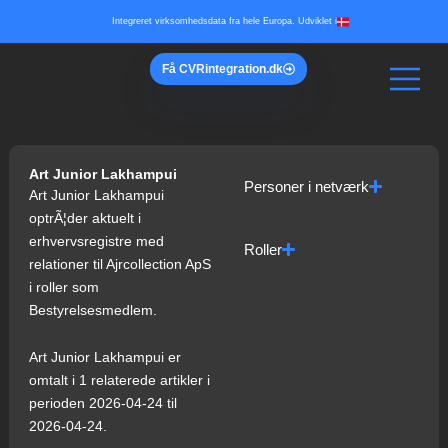
Gå
Integreret virksomhedsdata fra hele Europa. Udviklet i
til
indholdet
Få
CVR
integration.dk
Art Junior Lakhampui
Personer i netværk
Art Junior Lakhampui
optrÃ¦der aktuelt i
erhvervsregistre med
Roller
relationer til Ajrcollection ApS
i roller som
Bestyrelsesmedlem.
Art Junior Lakhampui er
omtalt i 1 relaterede artikler i
perioden 2026-04-24 til
2026-04-24.