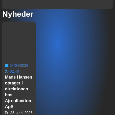
Nyheder
24/04/2026
02:40
Mads Hansen
optaget i
direktionen
hos
Ajrcollection
ApS
Pr. 23. april 2026