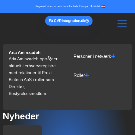
Gå
Integreret virksomhedsdata fra hele Europa. Udviklet i
til
indholdet
Få
CVR
integration.dk
Aria Aminzadeh
Personer i netværk
Aria Aminzadeh optrÃ¦der
aktuelt i erhvervsregistre
med relationer til Proxi
Roller
Biotech ApS i roller som
Direktør,
Bestyrelsesmedlem.
Nyheder