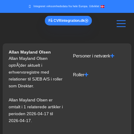
Gå
Integreret virksomhedsdata fra hele Europa. Udviklet i
til
indholdet
Få
CVR
integration.dk
Allan Mayland Olsen
Personer i netværk
Allan Mayland Olsen
optrÃ¦der aktuelt i
erhvervsregistre med
Roller
relationer til SJEB A/S i roller
som Direktør.
Allan Mayland Olsen er
omtalt i 1 relaterede artikler i
perioden 2026-04-17 til
2026-04-17.