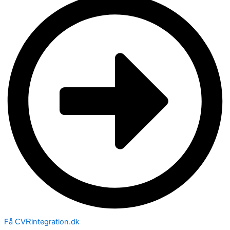
Få
integration.dk
CVR