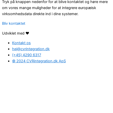
Tryk på knappen nedenfor for at blive kontaktet og høre mere
om vores mange muligheder for at integrere europæisk
virksomhedsdata direkte ind i dine systemer.
Bliv kontaktet
Udviklet med ❤️
Kontakt os
hej@cvrintegration.dk
(+45) 4290 6317
© 2024 CVRintegration.dk ApS
Find den rette
løsning
for dig
Hvis du har spørgsmål, eller hvis du ønsker at høre mere om
mulighederne med CVRintegration.dk, så udfyld formularen
nedenunder og tal med en af vores dygtige CVR-eksperter.
A problem was detected in the following Form. Submitting it