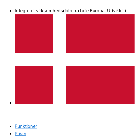
Gå
Integreret virksomhedsdata fra hele Europa. Udviklet i
til
indholdet
Funktioner
Priser