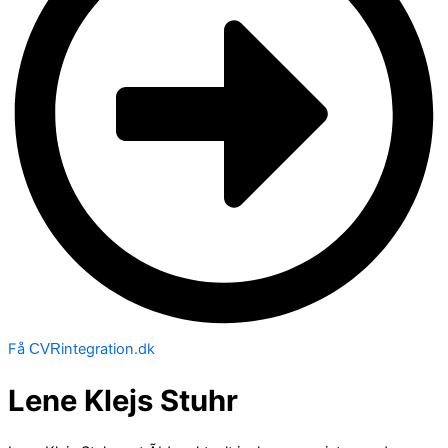
Få
integration.dk
CVR
Lene Klejs Stuhr